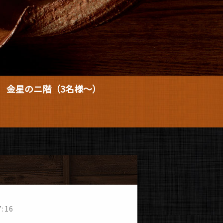
金星のニ階
（3名様～）
7:16