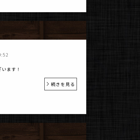
！
9:52
ざいます！
続きを見る
！