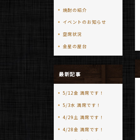
焼酎の紹介
イベントのお知らせ
空席状況
金星の屋台
最新記事
5/12金 満席です！
5/3水 満席です！
4/29土 満席です！
4/28金 満席です！