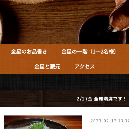
金星のお品書き
金星の一階
（1～2名様）
金星と蔵元
アクセス
2/17金 全館満席です！
2023-02-17 13:3